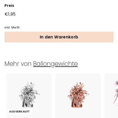
Preis
Normaler
€1,95
€1,95
Preis
inkl. MwSt.
In den Warenkorb
Mehr von
Ballongewichte
AUSVERKAUFT