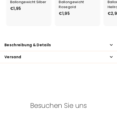
Ballongewicht Silber
Ballongewicht
Ballo
Rosegold
Hellr
€1,95
€
€1,95
€
€2,
1
1
,
,
9
9
5
5
Beschreibung & Details
Versand
Besuchen Sie uns