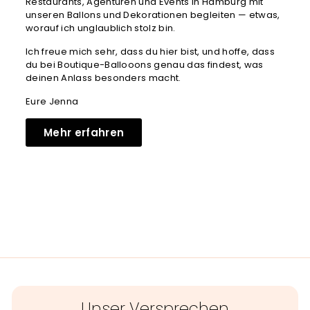
Restaurants, Agenturen und Events in Hamburg mit
unseren Ballons und Dekorationen begleiten — etwas,
worauf ich unglaublich stolz bin.
Ich freue mich sehr, dass du hier bist, und hoffe, dass
du bei Boutique-Ballooons genau das findest, was
deinen Anlass besonders macht.
Eure Jenna
Mehr erfahren
Unser Versprechen